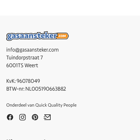
info@gasaansteker.com
Tuindorpstraat 7
6001TS Weert
KvK: 96078049
BTW-nr: NL005190663B82
Onderdeel van
Quick Quality People