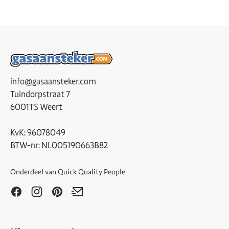
info@gasaansteker.com
Tuindorpstraat 7
6001TS Weert
KvK: 96078049
BTW-nr: NL005190663B82
Onderdeel van
Quick Quality People