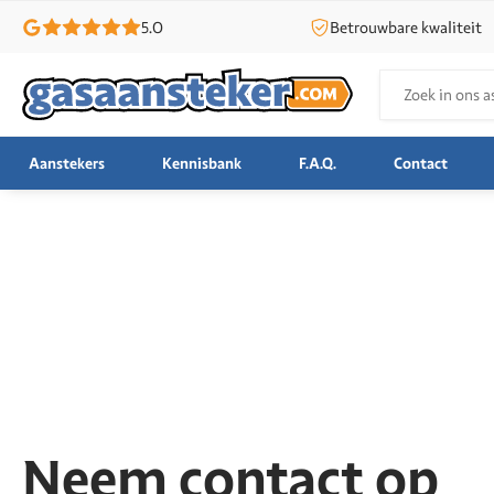
5.0
Betrouwbare kwaliteit
Zoeken
naar:
Aanstekers
Kennisbank
F.A.Q.
Contact
Neem contact op