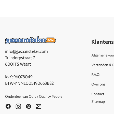
Klantens
info@gasaansteker.com
Algemene voo
Tuindorpstraat 7
6001TS Weert
Verzenden & 
F.A.Q.
KvK: 96078049
BTW-nr: NL005190663B82
Over ons
Contact
Onderdeel van
Quick Quality People
Sitemap