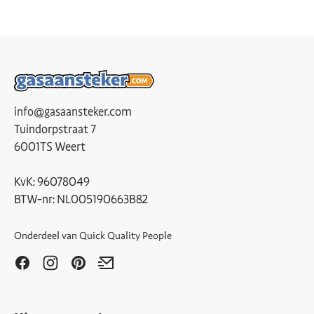
info@gasaansteker.com
Tuindorpstraat 7
6001TS Weert
KvK: 96078049
BTW-nr: NL005190663B82
Onderdeel van
Quick Quality People