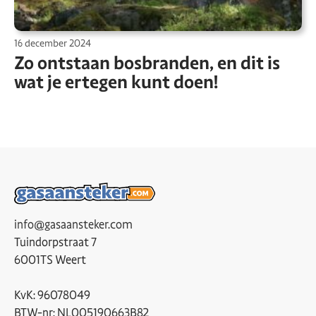
16 december 2024
Zo ontstaan bosbranden, en dit is
wat je ertegen kunt doen!
info@gasaansteker.com
Tuindorpstraat 7
6001TS Weert
KvK: 96078049
BTW-nr: NL005190663B82