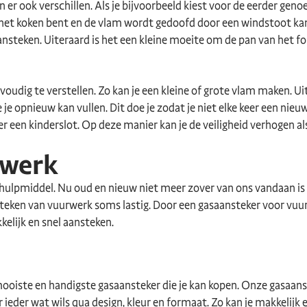
jn er ook verschillen. Als je bijvoorbeeld kiest voor de eerder ge
n het koken bent en de vlam wordt gedoofd door een windstoot kan
nsteken. Uiteraard is het een kleine moeite om de pan van het forn
udig te verstellen. Zo kan je een kleine of grote vlam maken. U
je opnieuw kan vullen. Dit doe je zodat je niet elke keer een nieuw
r een kinderslot. Op deze manier kan je de veiligheid verhogen al
rwerk
l hulpmiddel. Nu oud en nieuw niet meer zover van ons vandaan is
teken van vuurwerk soms lastig. Door een gasaansteker voor vuurw
kelijk en snel aansteken.
 mooiste en handigste gasaansteker die je kan kopen. Onze gasaan
or ieder wat wils qua design, kleur en formaat. Zo kan je makkeli