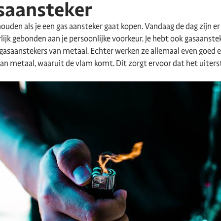
asaansteker
uden als je een gas aansteker gaat kopen. Vandaag de dag zijn er
rlijk gebonden aan je persoonlijke voorkeur. Je hebt ook gasaanste
 gasaanstekers van metaal. Echter werken ze allemaal even goed en z
 metaal, waaruit de vlam komt. Dit zorgt ervoor dat het uiterste