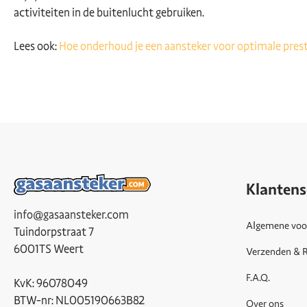
activiteiten in de buitenlucht gebruiken.
Lees ook:
Hoe onderhoud je een aansteker voor optimale prest
Klantens
info@gasaansteker.com
Algemene voo
Tuindorpstraat 7
6001TS Weert
Verzenden & 
F.A.Q.
KvK: 96078049
BTW-nr: NL005190663B82
Over ons