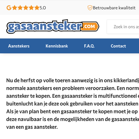
5.0
Betrouwbare kwaliteit
Zoeken
naar:
Aanstekers
Kennisbank
F.A.Q.
Contact
Nu de herfst op volle toeren aanwezig is in ons kikkerla
normale aanstekers een probleem veroorzaken. Een normale
aansteker te kopen. Een gasaansteker is multifunctioneel 
buitenlucht kan je deze ook gebruiken voor het aansteken v
Als je van plan bent een gasaansteker te kopen moet je op
deze navulbaar is en de mogelijkheden van de gasaansteker.
van een gas aansteker.