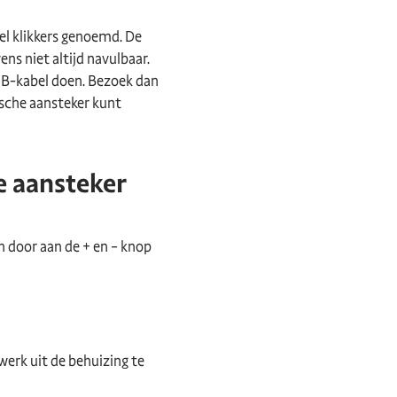
el klikkers genoemd. De
ns niet altijd navulbaar.
SB-kabel doen. Bezoek dan
ische aansteker kunt
e aansteker
n door aan de + en – knop
werk uit de behuizing te